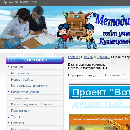
Суббота, 08.08.2026, 12:26
Главная
»
Файлы
»
Проекты
» Проекты д
Меню сайт
а
В категории материалов
:
4
Главная
Показано материалов
:
1-4
Моя кнопочка
Сортировать по
:
Дате
·
Названию
·
Рейт
Новости сайта
Методическая шкатулка
Проект "Вот
Разработки уроков
Технология
душистый..
В помощь учителю. 1 класс.
Презентации
Тесты
Проекты
Мастер-класс