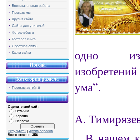
Воспитательная работа
Программы
Друзья сайта
Сайты для учителей
Фотоальбомы
Гостевая книга
Обратная связь
одно из
Карта сайта
Погода
изобретени
Категории раздела
ума”.
Проекты детей
[4]
Оцените мой сайт
Отлично
А. Тимирязе
Хорошо
Неплохо
Результаты
|
Архив опросов
В нашем кл
Всего ответов:
356