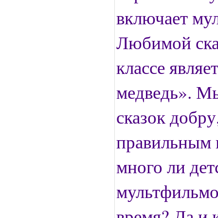
включает му
Любимой ска
классе являе
медведь». Мы
сказок добру
правильным 
много ли дет
мультфильмо
время? Да и 