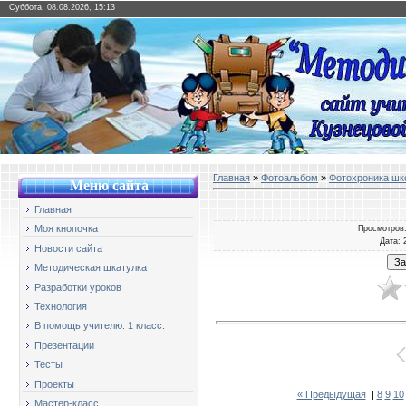
Суббота, 08.08.2026, 15:13
Главная
»
Фотоальбом
»
Фотохроника шк
Меню сайт
а
Главная
Моя кнопочка
Просмотров
Дата
: 
Новости сайта
Методическая шкатулка
Разработки уроков
Технология
В помощь учителю. 1 класс.
Презентации
Тесты
Проекты
« Предыдущая
|
8
9
10
Мастер-класс