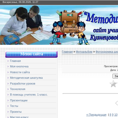
Воскресенье, 09.08.2026, 11:27
Главная
»
Фотоальбом
»
Фотохроника шк
Меню сайт
а
Главная
Моя кнопочка
Просмотров
Дата
: 
Новости сайта
Методическая шкатулка
Разработки уроков
Технология
В помощь учителю. 1 класс.
Презентации
Тесты
Проекты
« Предыдущая
|
8
9
10
Мастер-класс