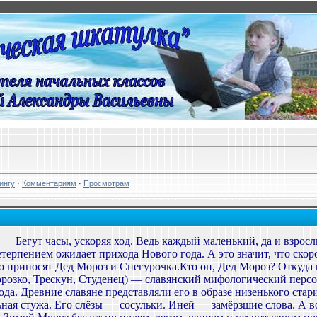
ингу
·
Комментариям
·
Просмотрам
Бегут часы, ускоряя ход. Ведь каждый маленький, да и взро
етерпением ожидает прихода Нового года. А это значит, что скор
о приносят Дед Мороз и Снегурочка.Кто он, Дед Мороз? Откуда 
розко, Трескун, Студенец) — славянский мифологический персо
ода. Древние славяне представляли его в образе низенького стар
ная стужа. Его слёзы — сосульки. Иней — замёрзшие слова. А 