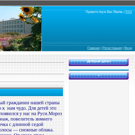
Приветствую Вас
Гость
|
RSS
Главная
|
Регистрация
|
Вход
Добрый день!
...
слый гражданин нашей страны
о к нам чудо. Для детей это
появился у нас на Руси.Мороз
наж, повелитель зимнего
ичка с длинной седой
волосы — снежные облака.