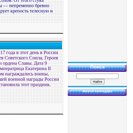
охом. От этого стука
збы — непременно бревно
арует крепость телесную и
7 года в этот день в России
ев Советского Союза, Героев
и ордена Славы. Дата 9
Поиск
 императрица Екатерина II
ом награждались воины,
сшей военной награды России
становила этот праздник.
Живой календарь