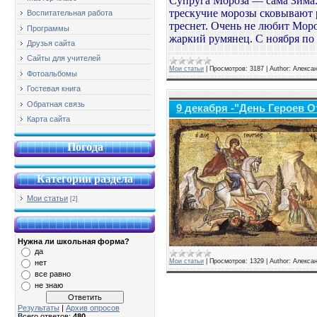
Супруга Мороза — сама Зима. 
трескучие морозы сковывают 
Воспитательная работа
треснет. Очень не любит Моро
Программы
жаркий румянец. С ноября по 
Друзья сайта
Сайты для учителей
Мои статьи
|
Просмотров:
3187
|
Author:
Алекса
Фотоальбомы
Гостевая книга
Обратная связь
9 декабря -"День Героев О
Карта сайта
Погода
Категории раздела
Мои статьи
[2]
Нужна ли школьная форма?
да
Мои статьи
|
Просмотров:
1329
|
Author:
Алекса
нет
все равно
не знаю
Результаты
|
Архив опросов
Всего ответов:
480