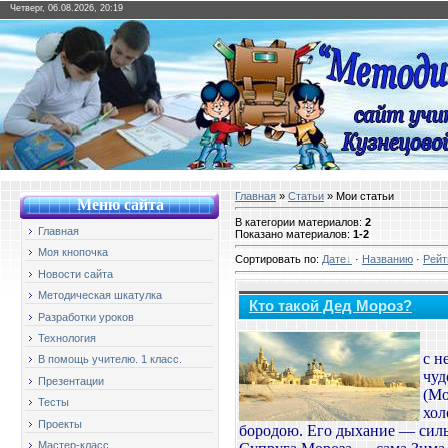
Четверг, 06.08.2026, 20:19
Главная
»
Статьи
» Мои статьи
Меню сайт
а
В категории материалов
:
2
Главная
Показано материалов
:
1-2
Моя кнопочка
Сортировать по
:
Дате
·
Названию
·
Рейт
Новости сайта
Методическая шкатулка
Кто такой Дед Мороз?
Разработки уроков
Технология
с н
В помощь учителю. 1 класс.
чуд
Презентации
(Мо
Тесты
хол
Проекты
бородою. Его дыхание — силь
Мастер-класс