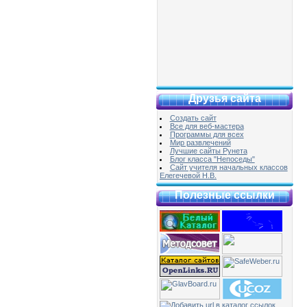
Друзья сайта
Создать сайт
Все для веб-мастера
Программы для всех
Мир развлечений
Лучшие сайты Рунета
Блог класса "Непоседы"
Сайт учителя начальных классов
Елегечевой Н.В.
Полезные ссылки