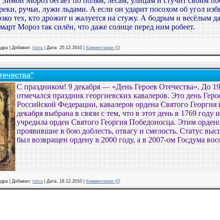
Зимой Мороз бегает по полям, лесам, улицам и стучит своим пос
реки, ручьи, лужи льдами. А если он ударит посохом об угол и
зко тех, кто дрожит и жалуется на стужу. А бодрым и весёлым д
март Мороз так силён, что даже солнце перед ним робеет.
ндра
|
Добавил:
Iskra
|
Дата:
25.12.2010
|
Комментарии (0)
течества"
С праздником! 9 декабря — «День Героев Отечества». До 191
отмечался праздник георгиевских кавалеров. Это день Геро
Российской Федерации, кавалеров ордена Святого Георгия 
декабря выбрана в связи с тем, что в этот день в 1769 году
учредила орден Святого Георгия Победоносца. Этим орден
проявившие в бою доблесть, отвагу и смелость. Статус вы
был возвращен ордену в 2000 году, а в 2007-ом Госдума вос
ндра
|
Добавил:
Iskra
|
Дата:
18.12.2010
|
Комментарии (0)