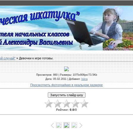
ый случай"
» Девочки к игре готовы.
Просмотров
: 860 |
Размеры
: 1075x806px/73.5Kb
Дата
: 05.02.2011 |
Добавил
:
Iskra
Просмотреть фотографию в реальном размере
Рейтинг
:
0.0
/
0