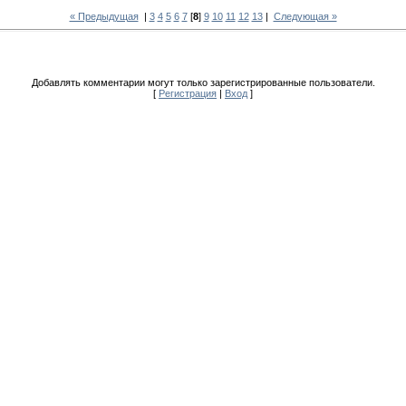
« Предыдущая
|
3
4
5
6
7
[
8
]
9
10
11
12
13
|
Следующая »
Добавлять комментарии могут только зарегистрированные пользователи.
[
Регистрация
|
Вход
]