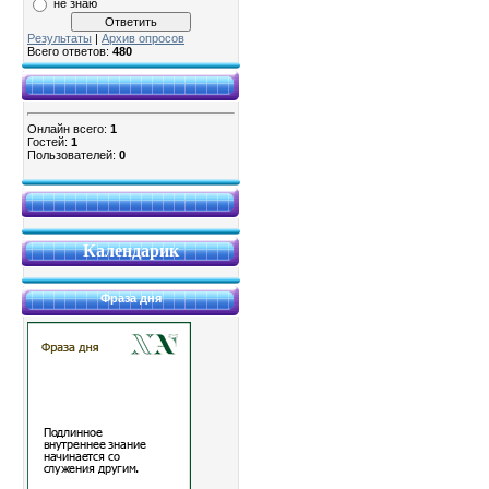
не знаю
Результаты
|
Архив опросов
Всего ответов:
480
Онлайн всего:
1
Гостей:
1
Пользователей:
0
Календарик
Фраза дня