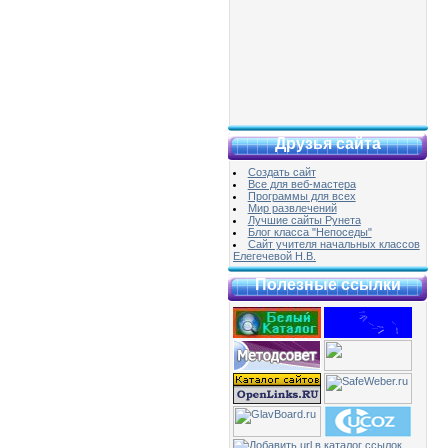
Друзья сайта
Создать сайт
Все для веб-мастера
Программы для всех
Мир развлечений
Лучшие сайты Рунета
Блог класса "Непоседы"
Сайт учителя начальных классов
Елегечевой Н.В.
Полезные ссылки