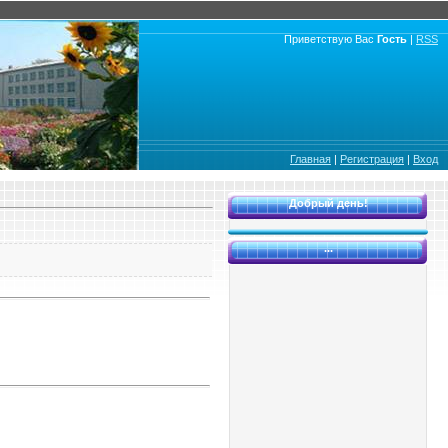
Приветствую Вас
Гость
|
RSS
Главная
|
Регистрация
|
Вход
Добрый день!
...