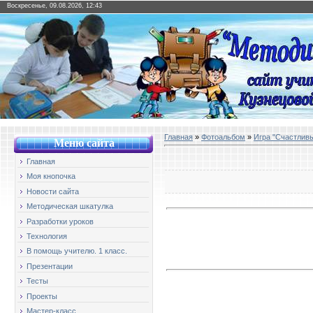
Воскресенье, 09.08.2026, 12:43
Главная
»
Фотоальбом
»
Игра "Счастлив
Меню сайт
а
Главная
Моя кнопочка
Новости сайта
Методическая шкатулка
Разработки уроков
Технология
В помощь учителю. 1 класс.
Презентации
Тесты
Проекты
Мастер-класс