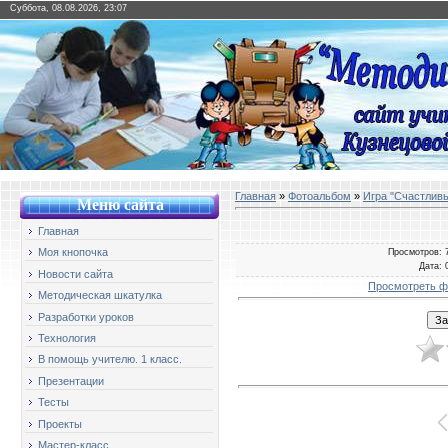
Суббота, 08.08.2026, 23:07
Главная
»
Фотоальбом
»
Игра "Счастлив
Меню сайт
а
Главная
Моя кнопочка
Просмотров
: 
Дата
: 
Новости сайта
Просмотреть ф
Методическая шкатулка
Разработки уроков
Технология
В помощь учителю. 1 класс.
Презентации
Тесты
Проекты
Мастер-класс