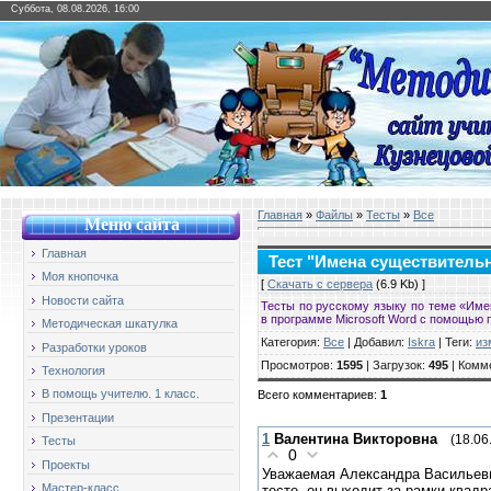
Суббота, 08.08.2026, 16:00
Главная
»
Файлы
»
Тесты
»
Все
Меню сайт
а
Главная
Тест "Имена существитель
Моя кнопочка
[
Скачать с сервера
(6.9 Kb) ]
Новости сайта
Тесты по русскому языку по теме «Име
в программе Microsoft Word с помощью
Методическая шкатулка
Категория
:
Все
|
Добавил
:
Iskra
|
Теги
:
из
Разработки уроков
Просмотров
:
1595
|
Загрузок
:
495
|
Комм
Технология
В помощь учителю. 1 класс.
Всего комментариев
:
1
Презентации
1
Валентина Викторовна
(18.06
Тесты
0
Проекты
Уважаемая Александра Васильевн
Мастер-класс
тесте, он выходит за рамки квадра