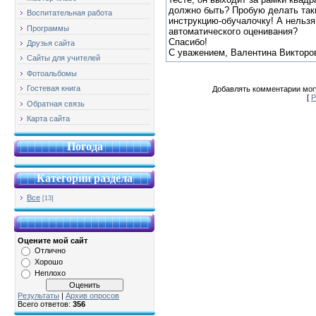
должно быть? Пробую делать таки
Воспитательная работа
инструкцию-обучалочку! А нельзя
Программы
автоматического оценивания?
Спасибо!
Друзья сайта
С уважением, Валентина Викторо
Сайты для учителей
Фотоальбомы
Гостевая книга
Добавлять комментарии могу
[
Р
Обратная связь
Карта сайта
Погода
Категории раздела
Все
[13]
Оцените мой сайт
Отлично
Хорошо
Неплохо
Результаты
|
Архив опросов
Всего ответов:
356