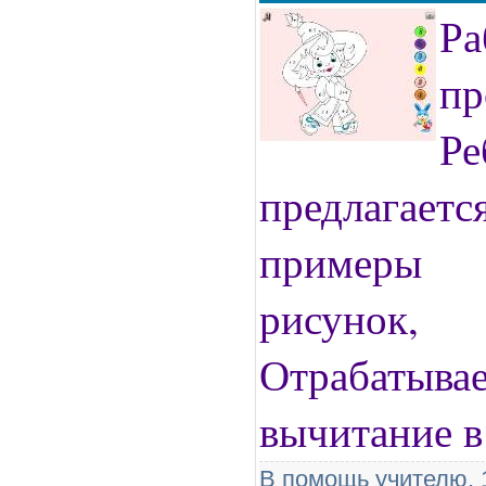
Ра
пр
Ре
предлаг
примеры 
рисунок,
Отрабатыв
вычитание в
В помощь учителю. 1