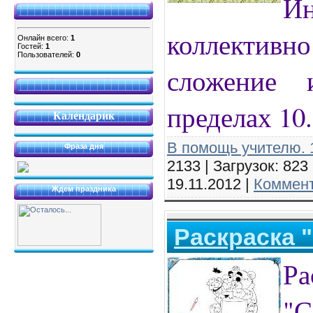
Ин
коллекти
Онлайн всего:
1
Гостей:
1
Пользователей:
0
сложение 
пределах 10.
Календарик
В помощь учителю. 1
Фраза дня
2133 | Загрузок: 823
19.11.2012
|
Коммент
Ждем праздника
Раскраска 
Ра
"