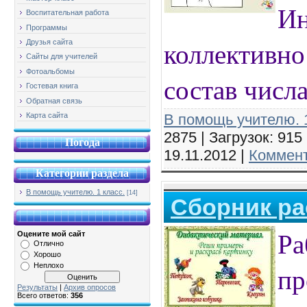
Ин
Воспитательная работа
Программы
коллективно
Друзья сайта
Сайты для учителей
Фотоальбомы
состав числа
Гостевая книга
Обратная связь
В помощь учителю. 1
Карта сайта
2875 | Загрузок: 915
Погода
19.11.2012
|
Коммент
Категории раздела
В помощь учителю. 1 класс.
[14]
Сборник ра
Ра
Оцените мой сайт
Отлично
Хорошо
пр
Неплохо
Результаты
|
Архив опросов
Всего ответов:
356