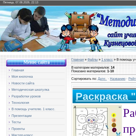
Пятница, 07.08.2026, 22:13
Главная
»
Файлы
»
1 класс
» В помощь уч
Меню сайт
а
В категории материалов
:
14
Главная
Показано материалов
:
1-10
Моя кнопочка
Сортировать по
:
Дате
·
Названию
·
Рейт
Новости сайта
Методическая шкатулка
Раскраска 
Разработки уроков
Технология
Ра
В помощь учителю. 1 класс.
Презентации
пр
Тесты
Проекты
Мастер-класс