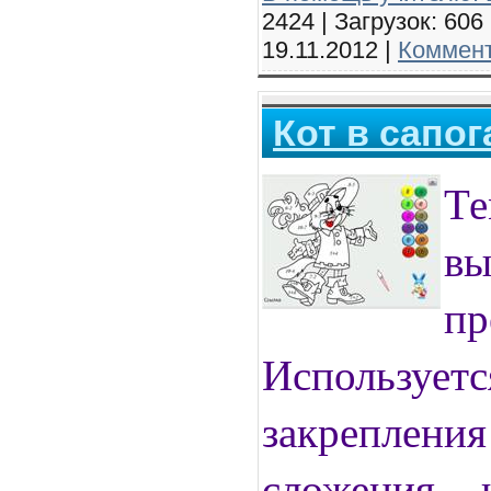
2424 | Загрузок: 606
19.11.2012
|
Коммент
Кот в сапог
Те
в
п
Используетс
закреплени
сложения 