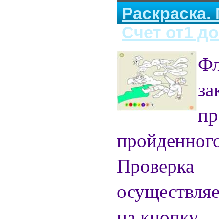
Раскраска.
Счет от1 до
Фл
за
пр
пройденно
Провер
осуществля
на кнопку.