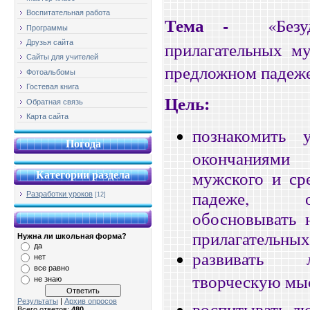
Воспитательная работа
Тема
-
«Без
Программы
прилагательных му
Друзья сайта
Сайты для учителей
предложном падеже
Фотоальбомы
Гостевая книга
Цель:
Обратная связь
Карта сайта
познакомить 
Погода
окончаниями
Категории раздела
мужского и ср
падеже, о
Разработки уроков
[12]
обосновывать 
прилагательных
Нужна ли школьная форма?
да
развивать 
нет
все равно
творческую мыс
не знаю
Результаты
|
Архив опросов
воспитывать лю
Всего ответов:
480