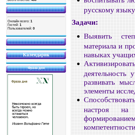
русскому языку
Задачи:
Онлайн всего:
1
Гостей:
1
Пользователей:
0
Выявить степ
материала и пр
навыках учащих
Календарик
Активизиро
Фраза дня
деятельность 
развивать мыс
элементы иссле
Способствоват
настроя на
формирован
компетентности