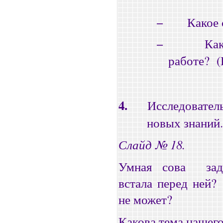
−
Какое
−
Как
работе?
4.
Исследовател
новых знаний.
Слайд № 18.
Умная сова
за
встала перед ней?
не может?
Какова тема нашего