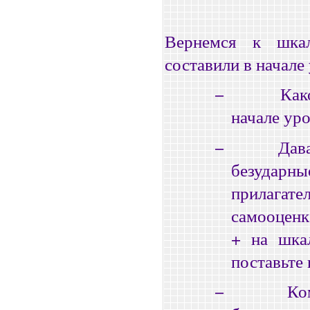
Вернемся к шка
составили в начале 
−
Как
начале ур
−
Дав
безуда
прилагате
самооценк
+ на шкал
поставьте 
−
Ко