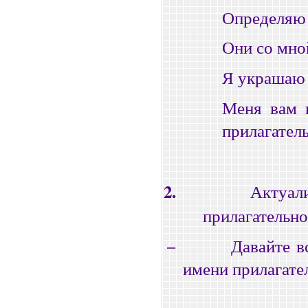
Определяю 
Они со мно
Я украшаю 
Меня вам н
прилагател
2.
Актуал
прилагательн
−
Давайте в
имени прилагате