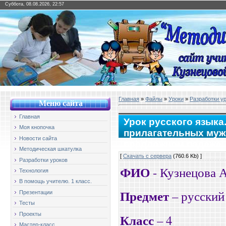
Суббота, 08.08.2026, 22:57
Главная
»
Файлы
»
Уроки
»
Разработки у
Меню сайт
а
Главная
Урок русского языка
Моя кнопочка
прилагательных мужс
Новости сайта
предложном падеже
Методическая шкатулка
[
Скачать с сервера
(760.6 Kb) ]
Разработки уроков
ФИО
- Кузнецова 
Технология
В помощь учителю. 1 класс.
Предмет
– русский
Презентации
Тесты
Проекты
Класс
– 4
Мастер-класс