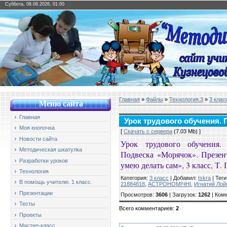
Суббота, 08.08.2026, 01:00
Главная
»
Файлы
»
Технология.3
»
3 клас
Меню сайт
а
Главная
Урок трудового обучения. 
Моя кнопочка
[
Скачать с сервера
(7.03 Mb) ]
Новости сайта
Урок трудового обучения.
Методическая шкатулка
Подвеска «Морячок». Презент
Разработки уроков
умею делать сам», 3 класс, Т
Технология
Категория
:
3 класс
|
Добавил
:
Iskra
|
Теги
В помощь учителю. 1 класс.
21884818
,
АСТРОНОМІЧНІ
,
Игнатий Лой
Презентации
Просмотров
:
3606
|
Загрузок
:
1262
|
Ком
Тесты
Всего комментариев
:
2
Проекты
Мастер-класс