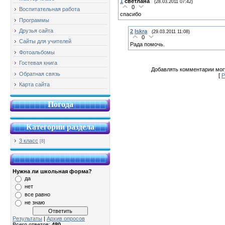
1
светлана
(28.03.2011 07:42)
0
Воспитательная работа
спасибо
Программы
Друзья сайта
2
Iskra
(29.03.2011 11:08)
0
Сайты для учителей
Рада помочь.
Фотоальбомы
Гостевая книга
Добавлять комментарии могу
Обратная связь
[
Р
Карта сайта
Погода
Категории раздела
3 класс
[8]
Нужна ли школьная форма?
да
нет
все равно
не знаю
Результаты
|
Архив опросов
Всего ответов:
480