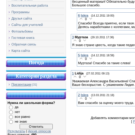
бесценный материал! Обязательно буду 
Большое спасибо.
Воспитательная работа
Программы
6
Iskra
(14.12.2011 19:00)
Друзья сайта
0
Спасибо! Всегда приятно, если твоя
Сайты для учителей
Делясь наработками с коллегами, м
Фотоальбомы
3
Муртаза
(29.10.2011 17:36)
Гостевая книга
0
Обратная связь
Я знаю стране цвесть, когда такие педаг
Карта сайта
5
Iskra
(14.12.2011 18:58)
0
Погода
Муртаза! Спасибо за такие слова!
1
Lidija
(27.02.2011 09:13)
Категории раздела
0
Уважаемая Александра Васильевна! Спас
Презентации
Ваше бескорыстие. С уважением Лидия 
[31]
2
Iskra
(13.03.2011 21:18)
0
Вам спасибо за оценку моего труда.
Нужна ли школьная форма?
да
нет
все равно
Добавлять комментарии могу
[
Р
не знаю
Результаты
|
Архив опросов
Всего ответов:
480