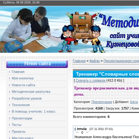
Суббота, 08.08.2026, 10:46
Главная
»
Файлы
»
Презентационное соп
Меню сайт
а
Главная
Тренажер "Словарные сло
Моя кнопочка
[
Скачать с сервера
(412.0 Kb) ]
Новости сайта
Тренажер предназначен как для ин
Методическая шкатулка
дома.
Разработки уроков
Категория
:
Презентации
|
Добавил
:
Iskra
Технология
Просмотров
:
4168
|
Загрузок
:
1757
|
Ком
В помощь учителю. 1 класс.
Всего комментариев
:
6
Презентации
Тесты
4
irrrula
(27.11.2011 07:01)
Проекты
0
Уважаемая Александра Васильевна! Пос
Мастер-класс