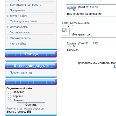
Воспитательная работа
4
Iskra
(10.04.2013 14:59)
0
Программы
Вам спасибо за внимание.
Друзья сайта
Сайты для учителей
1
вв
(05.01.2011 16:41)
0
Фотоальбомы
Гостевая книга
Мне нравится!
Обратная связь
2
Iskra
Карта сайта
(05.01.2011 17:22)
0
Спасибо.
Погода
Добавлять комментарии могу
Категории раздела
[
Р
Презентации
[31]
Оцените мой сайт
Отлично
Хорошо
Неплохо
Результаты
|
Архив опросов
Всего ответов:
356