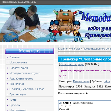
Воскресенье, 09.08.2026, 15:57
Главная
»
Файлы
»
Презентационное соп
Меню сайт
а
Главная
Тренажер "Словарные слов
Моя кнопочка
[
Скачать с сервера
(632.0 Kb) ]
Новости сайта
Тренажер предназначен как для ин
Методическая шкатулка
дома.
Разработки уроков
Категория
:
Презентации
|
Добавил
:
Iskra
Технология
Просмотров
:
2736
|
Загрузок
:
1362
|
Ком
В помощь учителю. 1 класс.
Всего комментариев
:
4
Презентации
Тесты
3
Галина
(26.01.2013 13:35)
Проекты
0
Спасибо
Мастер-класс