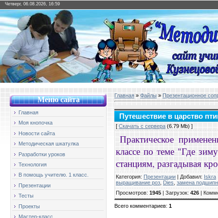
Четверг, 06.08.2026, 16:59
Главная
»
Файлы
»
Презентационное соп
Меню сайт
а
Главная
Путешествие в царство пти
Моя кнопочка
[
Скачать с сервера
(6.79 Mb) ]
Новости сайта
Практическое примене
Методическая шкатулка
классе по теме "Где зим
Разработки уроков
станциям, разгадывая кро
Технология
В помощь учителю. 1 класс.
Категория
:
Презентации
|
Добавил
:
Iskra
выращивание роз
,
Dies
,
замена подшипн
Презентации
Просмотров
:
1945
|
Загрузок
:
426
|
Комм
Тесты
Всего комментариев
:
1
Проекты
Мастер-класс