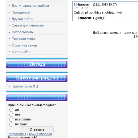
1
Наталья
(28.11.2013 19:07)
Воспитательная работа
0
Cgfcb,j pf bynthtcye. ghtptynfwb.
Программы
Ответ
: Cgfcb,j/
Друзья сайта
Сайты для учителей
Фотоальбомы
Добавлять комментарии могу
[
Р
Гостевая книга
Обратная связь
Карта сайта
Погода
Категории раздела
Презентации
[31]
Нужна ли школьная форма?
да
нет
все равно
не знаю
Результаты
|
Архив опросов
Всего ответов:
480