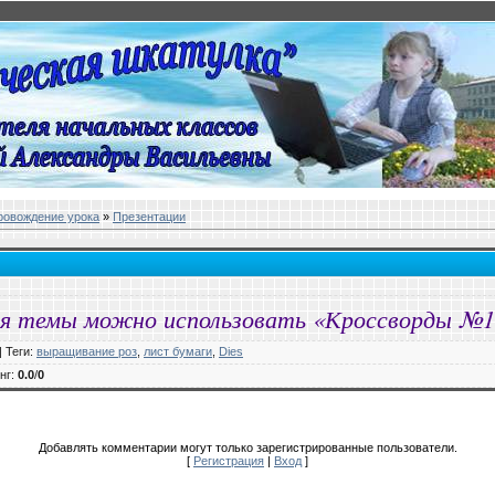
ровождение урока
»
Презентации
ия темы можно использовать «Кроссворды №1
|
Теги
:
выращивание роз
,
лист бумаги
,
Dies
нг
:
0.0
/
0
Добавлять комментарии могут только зарегистрированные пользователи.
[
Регистрация
|
Вход
]