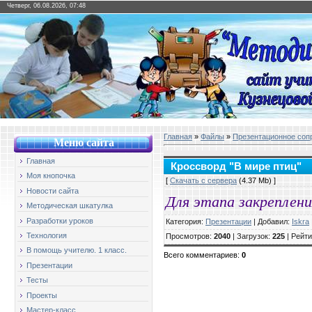
Четверг, 06.08.2026, 07:48
Главная
»
Файлы
»
Презентационное соп
Меню сайт
а
Главная
Кроссворд "В мире птиц"
Моя кнопочка
[
Скачать с сервера
(4.37 Mb) ]
Новости сайта
Для этапа закреплен
Методическая шкатулка
Разработки уроков
Категория
:
Презентации
|
Добавил
:
Iskra
Технология
Просмотров
:
2040
|
Загрузок
:
225
|
Рейти
В помощь учителю. 1 класс.
Всего комментариев
:
0
Презентации
Тесты
Проекты
Мастер-класс