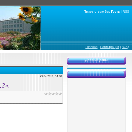
Приветствую Вас
Гость
|
RSS
Главная
|
Регистрация
|
Вход
Добрый день!
...
23.04.2014, 14:00
,2».