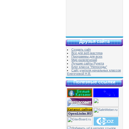
Друзья сайта
Создать сайт
Все для веб-мастера
Программы для всех
Мир развлечений
Лучшие сайты Рунета
Блог класса "Непоседы"
Сайт учителя начальных классов
Елегечевой Н.В.
Полезные ссылки